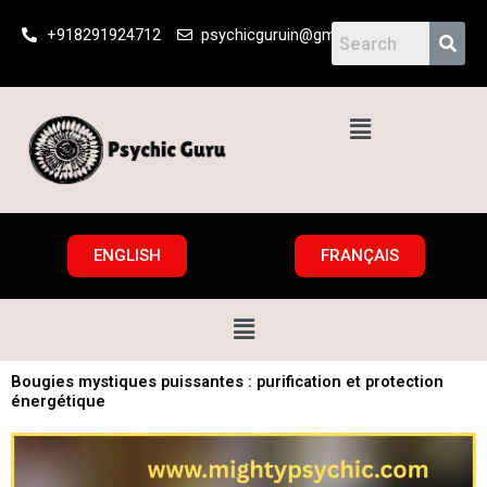
Skip
+918291924712
psychicguruin@gmail.com
to
content
Menu
ENGLISH
FRANÇAIS
Menu
Bougies mystiques puissantes : purification et protection
énergétique