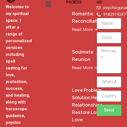
Menu
PAGESS
US
Welcome to
psychicguru
Romantic
my spiritual
9182919247
Reconciliation
space. I
Name
offer a
Read More →
range of
Email
personalized
services
Message
Soulmate
including
Reunion
spell
Read More →
casting for
love,
WhatsApp
protection,
Phone
success,
Love Problem
and healing,
Solution Heal
along with
Relationships
horoscope
Send
Restore Lost
guidance,
Love
psychic