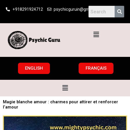
Skip
+918291924712
psychicguruin@gmail.com
to
content
Menu
ENGLISH
FRANÇAIS
Menu
Magie blanche amour : charmes pour attirer et renforcer
l’amour