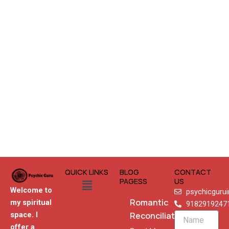
QUICK LINKS
BLOG
CONTACT
Menu
PAGESS
US
Welcome to
psychicguru
Romantic
my spiritual
9182919247
Reconciliation
space. I
Name
offer a