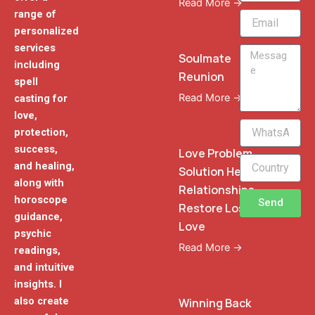
Read More →
range of
Email
personalized
services
Message
Soulmate
including
Reunion
spell
Read More →
casting for
love,
WhatsApp
protection,
Phone
success,
Love Problem
and healing,
Solution Heal
along with
Relationships
horoscope
Send
Restore Lost
guidance,
Love
psychic
Read More →
readings,
and intuitive
insights. I
also create
Winning Back