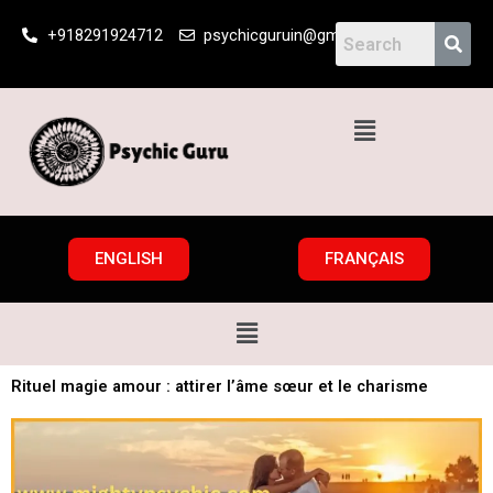
Skip
+918291924712
psychicguruin@gmail.com
to
content
Menu
ENGLISH
FRANÇAIS
Menu
Rituel magie amour : attirer l’âme sœur et le charisme