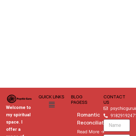
QUICK LINKS
BLOG
CONTACT
Menu
PAGESS
US
Welcome to
psychicguru
Romantic
my spiritual
9182919247
Reconciliation
space. I
Name
offer a
Read More →