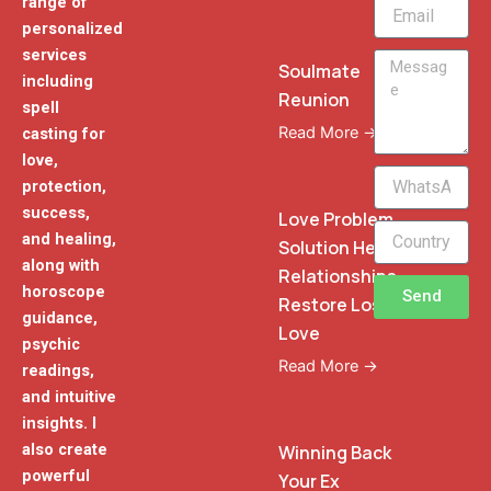
range of
Email
personalized
services
Message
Soulmate
including
Reunion
spell
Read More →
casting for
love,
WhatsApp
protection,
Phone
success,
Love Problem
and healing,
Solution Heal
along with
Relationships
horoscope
Send
Restore Lost
guidance,
Love
psychic
Read More →
readings,
and intuitive
insights. I
also create
Winning Back
powerful
Your Ex