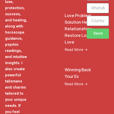
love,
WhatsApp
protection,
Phone
success,
Love Problem
and healing,
Solution Heal
along with
Relationships
horoscope
Send
Restore Lost
guidance,
Love
psychic
Read More →
readings,
and intuitive
insights. I
also create
Winning Back
powerful
Your Ex
talismans
Read More →
and charms
tailored to
your unique
needs. If
you feel