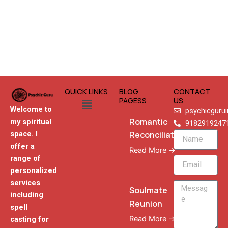
QUICK LINKS
BLOG
CONTACT
Menu
PAGESS
US
Welcome to
psychicguru
Romantic
my spiritual
9182919247
Reconciliation
space. I
Name
offer a
Read More →
range of
Email
personalized
services
Message
Soulmate
including
Reunion
spell
Read More →
casting for