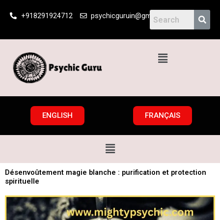
Skip
+918291924712
psychicguruin@gmail.com
to
content
Menu
ENGLISH
FRANÇAIS
Menu
Désenvoûtement magie blanche : purification et protection
spirituelle