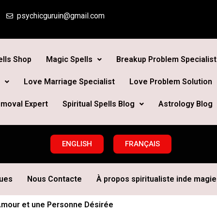
psychicguruin@gmail.com
lls Shop
Magic Spells
Breakup Problem Specialist
Love Marriage Specialist
Love Problem Solution
moval Expert
Spiritual Spells Blog
Astrology Blog
ENGLISH
FRANÇAIS
ques
Nous Contacte
À propos spiritualiste inde magie 
l’Amour et une Personne Désirée