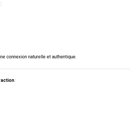
:
une connexion naturelle et authentique.
raction
: