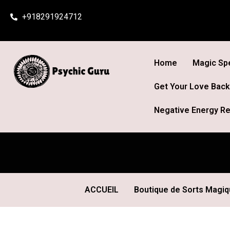
Skip
+918291924712
to
content
Home
Magic Spe
Get Your Love Back
Negative Energy Re
ACCUEIL
Boutique de Sorts Magi