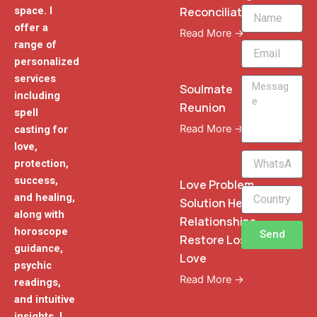
Reconciliation
space. I
Name
offer a
Read More →
range of
Email
personalized
services
Message
Soulmate
including
Reunion
spell
Read More →
casting for
love,
WhatsApp
protection,
Phone
success,
Love Problem
and healing,
Solution Heal
along with
Relationships
horoscope
Send
Restore Lost
guidance,
Love
psychic
Read More →
readings,
and intuitive
insights. I