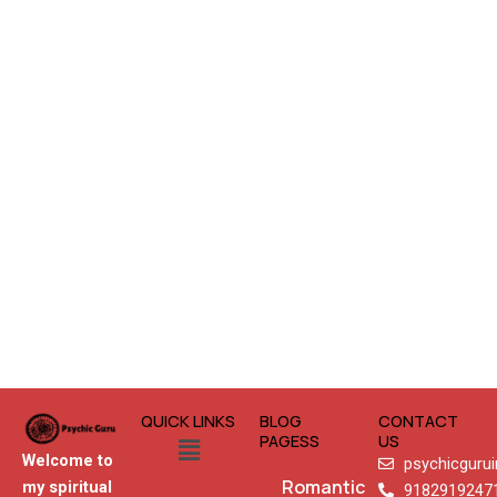
QUICK LINKS
BLOG
CONTACT
Menu
PAGESS
US
Welcome to
psychicguru
Romantic
my spiritual
9182919247