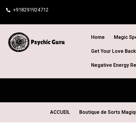
Skip
+918291924712
to
content
Home
Magic Spe
Get Your Love Back
Negative Energy Re
ACCUEIL
Boutique de Sorts Magi