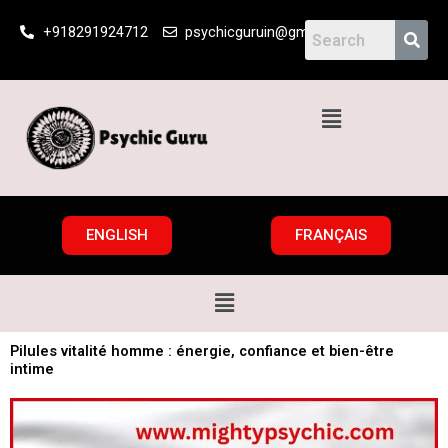
Skip
+918291924712
psychicguruin@gmail.com
to
content
Menu
ENGLISH
FRANÇAIS
Menu
Pilules vitalité homme : énergie, confiance et bien-être
intime