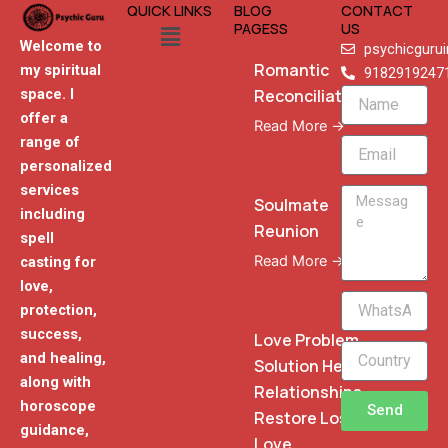
QUICK LINKS
BLOG
CONTACT
Menu
PAGESS
US
Welcome to
psychicguru
Romantic
my spiritual
9182919247
Reconciliation
space. I
Name
offer a
Read More →
range of
Email
personalized
services
Message
Soulmate
including
Reunion
spell
Read More →
casting for
love,
WhatsApp
protection,
Phone
success,
Love Problem
and healing,
Solution Heal
along with
Relationships
horoscope
Send
Restore Lost
guidance,
Love