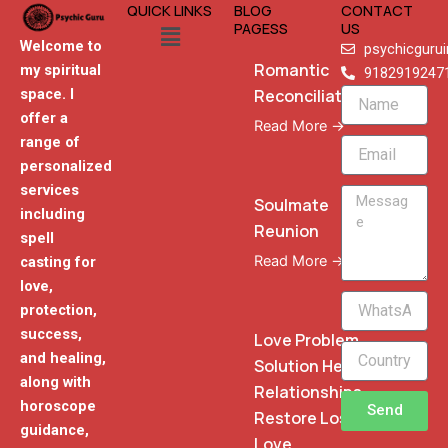
QUICK LINKS
BLOG
CONTACT
Menu
PAGESS
US
Welcome to
psychicguru
Romantic
my spiritual
9182919247
Reconciliation
space. I
Name
offer a
Read More →
range of
Email
personalized
services
Message
Soulmate
including
Reunion
spell
Read More →
casting for
love,
WhatsApp
protection,
Phone
success,
Love Problem
and healing,
Solution Heal
along with
Relationships
horoscope
Send
Restore Lost
guidance,
Love