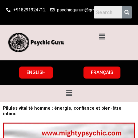
Skip
+918291924712
psychicguruin@gmail.com
to
content
Menu
ENGLISH
FRANÇAIS
Menu
Pilules vitalité homme : énergie, confiance et bien-être
intime