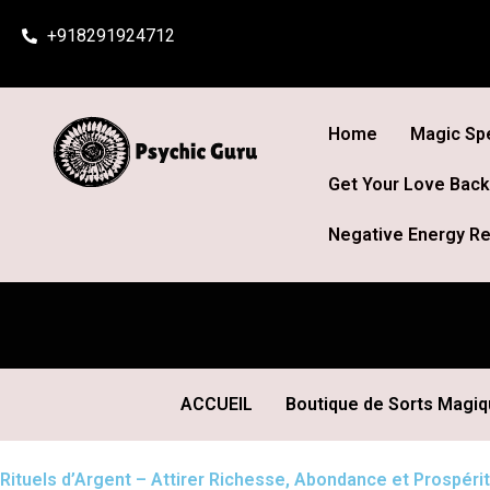
Skip
+918291924712
to
content
Home
Magic Spe
Get Your Love Back
Negative Energy Re
ACCUEIL
Boutique de Sorts Magi
Rituels d’Argent – Attirer Richesse, Abondance et Prospéri