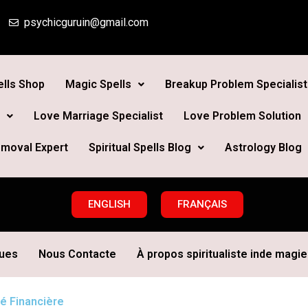
psychicguruin@gmail.com
lls Shop
Magic Spells
Breakup Problem Specialist
Love Marriage Specialist
Love Problem Solution
moval Expert
Spiritual Spells Blog
Astrology Blog
ENGLISH
FRANÇAIS
ques
Nous Contacte
À propos spiritualiste inde magie 
té Financière