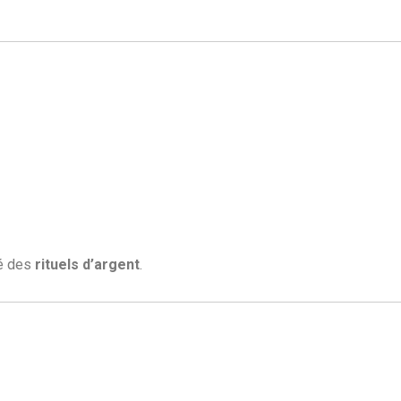
té des
rituels d’argent
.