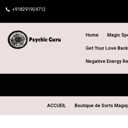
Skip
+918291924712
to
content
Home
Magic Spe
Get Your Love Back
Negative Energy Re
ACCUEIL
Boutique de Sorts Magi