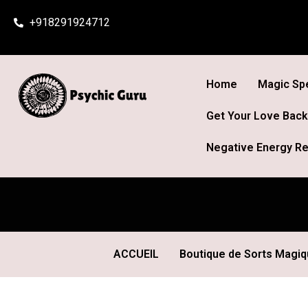
Skip
+918291924712
to
content
Home
Magic Spe
Get Your Love Back
Negative Energy Re
ACCUEIL
Boutique de Sorts Magi