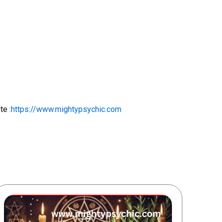
nte
:https://www.mightypsychic.com