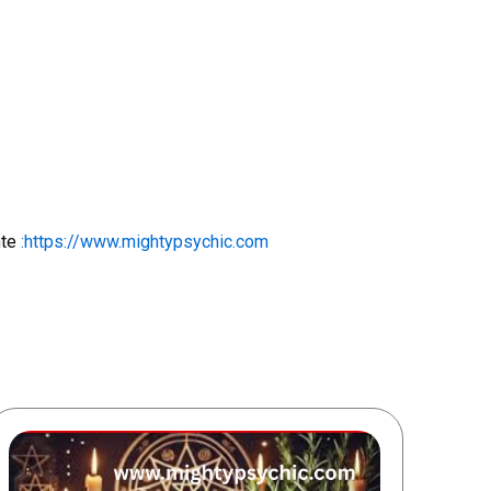
nte
:https://www.mightypsychic.com