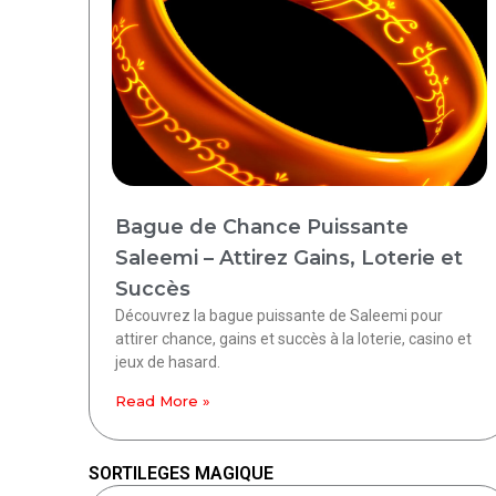
Bague de Chance Puissante
Saleemi – Attirez Gains, Loterie et
Succès
Découvrez la bague puissante de Saleemi pour
attirer chance, gains et succès à la loterie, casino et
jeux de hasard.
Read More »
SORTILEGES MAGIQUE