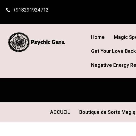
Skip
+918291924712
to
content
Home
Magic Spe
Get Your Love Back
Negative Energy Re
ACCUEIL
Boutique de Sorts Magi