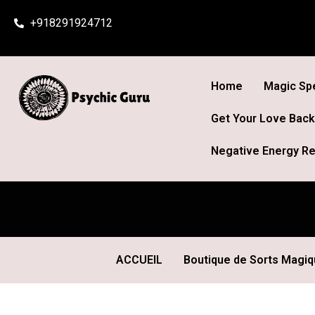
Skip
+918291924712
to
content
Home
Magic Spe
Get Your Love Back
Negative Energy Re
ACCUEIL
Boutique de Sorts Magi