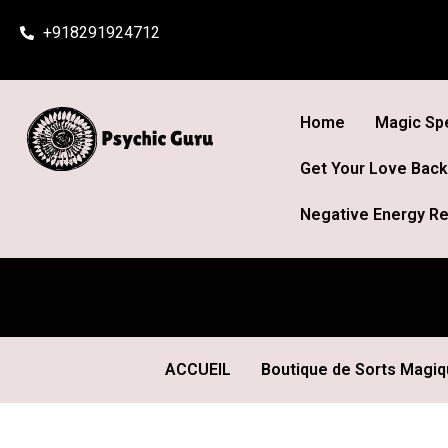
Skip
+918291924712
to
content
Home
Magic Spe
Get Your Love Back
Negative Energy Re
ACCUEIL
Boutique de Sorts Magi